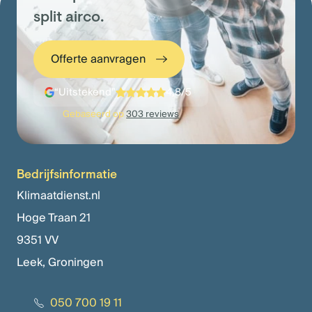
split airco.
Offerte aanvragen
“Uitstekend”
4,8/5
Gebaseerd op
303 reviews
Bedrijfsinformatie
Klimaatdienst.nl
Hoge Traan 21
9351 VV
Leek, Groningen
050 700 19 11