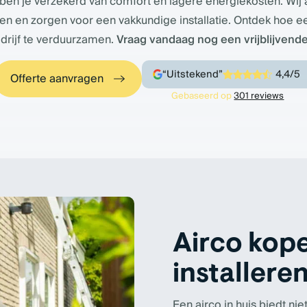
 ben je verzekerd van comfort én lagere energiekosten. Wij a
n en zorgen voor een vakkundige installatie. Ontdek hoe e
drijf te verduurzamen.
Vraag vandaag nog een vrijblijvende
“Uitstekend”
4,4/5
Offerte aanvragen
Gebaseerd op
301 reviews
Airco kope
installere
Een airco in huis biedt ni