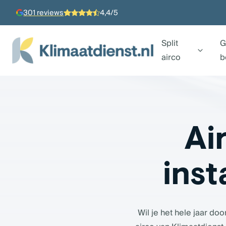
301 reviews
4,4/5
Split
G
airco
b
Ai
inst
Wil je het hele jaar d