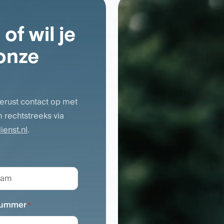
of wil je
onze
erust contact op met
 rechtstreeks via
ienst.nl
.
m
nummer
*