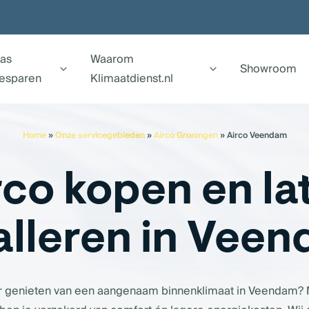
as
Waarom
Showroom
esparen
Klimaatdienst.nl
Home
»
Onze servicegebieden
»
Airco Groningen
»
Airco Veendam
rco kopen en la
alleren in Vee
oor genieten van een aangenaam binnenklimaat in Veendam?