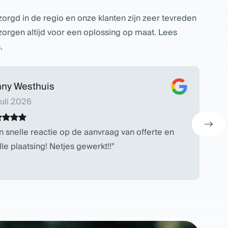
orgd in de regio en onze klanten zijn zeer tevreden
zorgen altijd voor een oplossing op maat. Lees
.
nny Westhuis
a
juli 2026
22
n snelle reactie op de aanvraag van offerte en
I
lle plaatsing! Netjes gewerkt!!
Ma