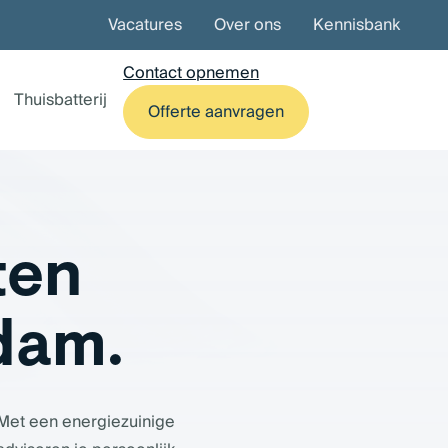
Vacatures
Over ons
Kennisbank
Contact opnemen
Thuisbatterij
Offerte aanvragen
ten
ndam.
 Met een energiezuinige