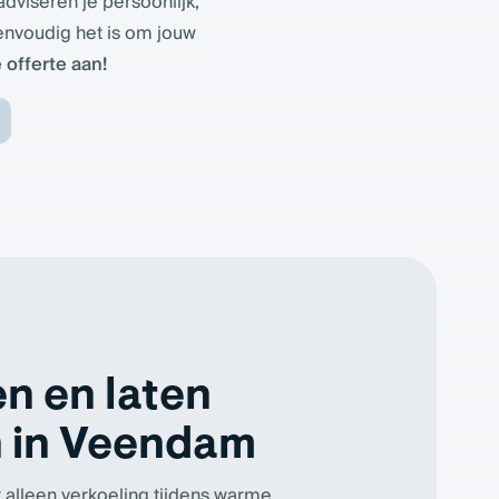
dviseren je persoonlijk,
envoudig het is om jouw
 offerte aan!
n en laten
n in Veendam
et alleen verkoeling tijdens warme