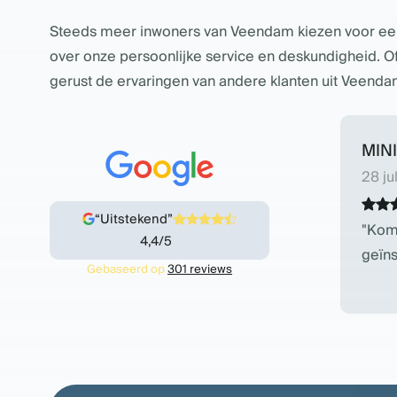
Steeds meer inwoners van Veendam kiezen voor een ai
over onze persoonlijke service en deskundigheid. O
gerust de ervaringen van andere klanten uit Veend
MINI
28 ju
“Uitstekend”
Kome
4,4/5
geïns
Gebaseerd op
301 reviews