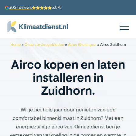
303 reviews
5,0/5
Home
»
Onze servicegebieden
»
Airco Groningen
»
Airco Zuidhorn
Airco kopen en laten
installeren in
Zuidhorn.
Wil je het hele jaar door genieten van een
comfortabel binnenklimaat in Zuidhorn? Met een
energiezuinige airco van Klimaatdienst ben je
verzekerd van verkoeling in de zomer en warmte in