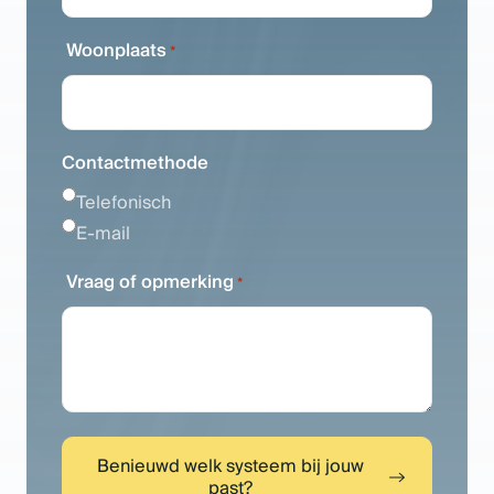
Woonplaats
*
Contactmethode
Telefonisch
E-mail
Vraag of opmerking
*
Benieuwd welk systeem bij jouw
past?