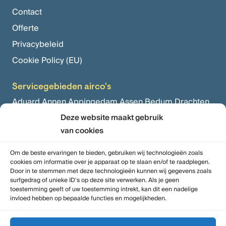
Contact
Offerte
Privacybeleid
Cookie Policy (EU)
Servicegebieden airco's
Aduard,
Annen,
Appingedam,
Assen,
Bedum,
Drachten,
Eelde,
Grijpskerk,
Deze website maakt gebruik
Grootegast,
Haren,
Harkstede,
van cookies
Hoogezand,
Leek,
Marum,
Meerstad,
Middelstum,
Niekerk,
Noordbroek,
Noordhorn,
Norg,
Paterswolde,
Om de beste ervaringen te bieden, gebruiken wij technologieën zoals
cookies om informatie over je apparaat op te slaan en/of te raadplegen.
Peize,
Roden,
Sauwerd,
Siddeburen,
Ten Boer,
Tolbert,
Door in te stemmen met deze technologieën kunnen wij gegevens zoals
surfgedrag of unieke ID's op deze site verwerken. Als je geen
Tynaarlo,
Uithuizen,
Veendam,
Vries,
Winsum,
toestemming geeft of uw toestemming intrekt, kan dit een nadelige
Zuidbroek,
Zuidhorn,
Zuidlaren,
Zuidwolde
invloed hebben op bepaalde functies en mogelijkheden.