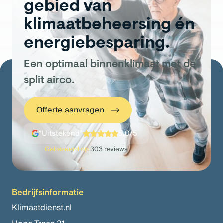
gebied van
klimaatbeheersing én
energiebesparing.
Een optimaal binnenklimaat met de
split airco.
Offerte aanvragen
“Uitstekend”
5,0/5
Gebaseerd op
303 reviews
Bedrijfsinformatie
Klimaatdienst.nl